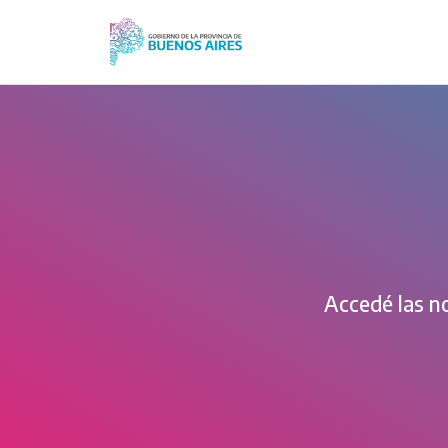
Ir
al
contenido
Accedé las no