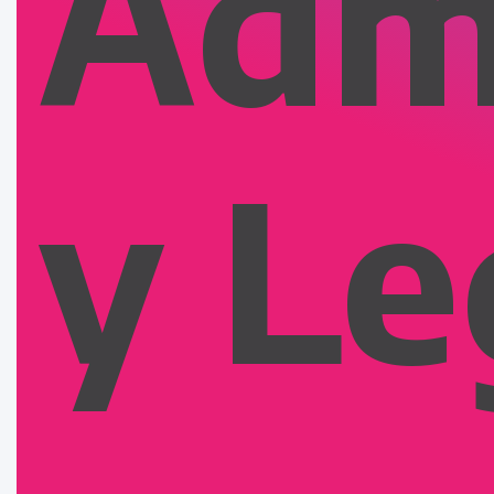
Admi
y Le